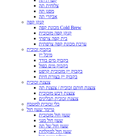
קערת תה
צלוחית תה
מסנן תה
אביזרי תה
קנקן קפה
מכונת קפה Cold Brew
קנקן קפה מזכוכית
בית קפה צרפתי
ערכת מכונת קפה צרפתית
בקבוק זכוכית
מיכל יין
בקבוק מים בודד
בקבוק מים כפול
בקבוק יין מזכוכית קרפט
בקבוק יין בצורת חיות
צנצנת זכוכית
צנצנת חותם זכוכית / צנצנת תה
צנצנת דבש מזכוכית
צנצנת זכוכית תבלינים
כלי זכוכית למטבח
טיימר שעון חול
שעון חול מזכוכית
שעון חול מנגי
שעון חול של תה
שעון חול למקלחת