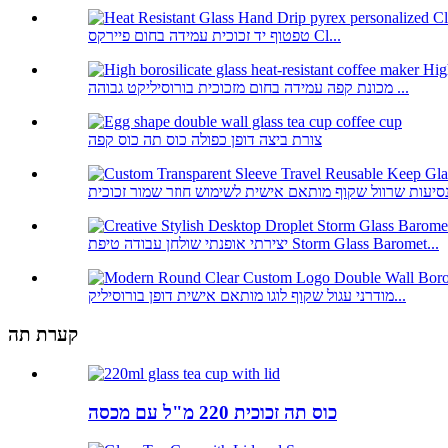
טפטוף יד זכוכית עמידה בחום פיירקס Cl...
מכונת קפה עמידה בחום מזכוכית בורוסיליקט גבוהה ...
צורת ביצה דופן כפולה כוס תה כוס קפה
יצירתי אופנתי שולחן עבודה טיפת Storm Glass Baromet...
מודרני עגול שקוף לוגו מותאם אישית דופן בורוסיליק...
קערת תה
כוס תה זכוכית 220 מ"ל עם מכסה