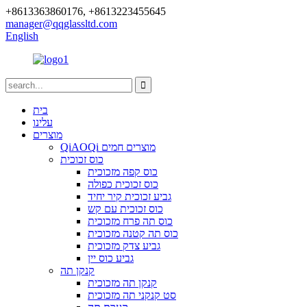
+8613363860176, +8613223455645
manager@qqglassltd.com
English
בית
עלינו
מוצרים
QiAOQi מוצרים חמים
כוס זכוכית
כוס קפה מזכוכית
כוס זכוכית כפולה
גביע זכוכית קיר יחיד
כוס זכוכית עם קש
כוס תה פרח מזכוכית
כוס תה קטנה מזכוכית
גביע צדק מזכוכית
גביע כוס יין
קנקן תה
קנקן תה מזכוכית
סט קנקני תה מזכוכית