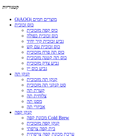
קטגוריות
QiAOQi מוצרים חמים
כוס זכוכית
כוס קפה מזכוכית
כוס זכוכית כפולה
גביע זכוכית קיר יחיד
כוס זכוכית עם קש
כוס תה פרח מזכוכית
כוס תה קטנה מזכוכית
גביע צדק מזכוכית
גביע כוס יין
קנקן תה
קנקן תה מזכוכית
סט קנקני תה מזכוכית
קערת תה
צלוחית תה
מסנן תה
אביזרי תה
קנקן קפה
מכונת קפה Cold Brew
קנקן קפה מזכוכית
בית קפה צרפתי
ערכת מכונת קפה צרפתית