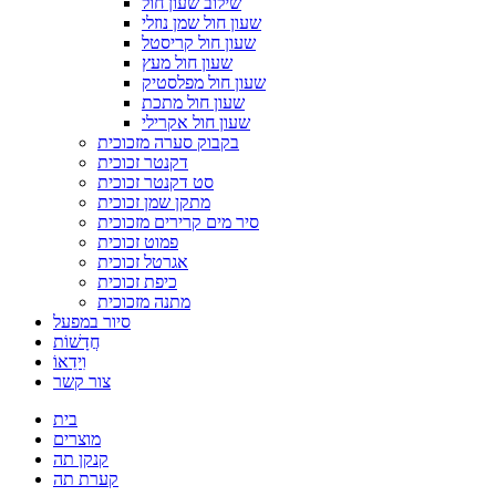
שילוב שעון חול
שעון חול שמן נוזלי
שעון חול קריסטל
שעון חול מעץ
שעון חול מפלסטיק
שעון חול מתכת
שעון חול אקרילי
בקבוק סערה מזכוכית
דקנטר זכוכית
סט דקנטר זכוכית
מתקן שמן זכוכית
סיר מים קרירים מזכוכית
פמוט זכוכית
אגרטל זכוכית
כיפת זכוכית
מתנה מזכוכית
סיור במפעל
חֲדָשׁוֹת
וִידֵאוֹ
צור קשר
בית
מוצרים
קנקן תה
קערת תה