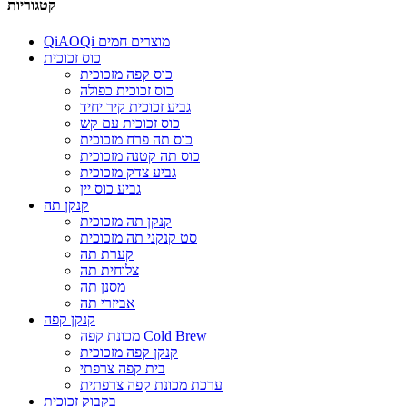
קטגוריות
QiAOQi מוצרים חמים
כוס זכוכית
כוס קפה מזכוכית
כוס זכוכית כפולה
גביע זכוכית קיר יחיד
כוס זכוכית עם קש
כוס תה פרח מזכוכית
כוס תה קטנה מזכוכית
גביע צדק מזכוכית
גביע כוס יין
קנקן תה
קנקן תה מזכוכית
סט קנקני תה מזכוכית
קערת תה
צלוחית תה
מסנן תה
אביזרי תה
קנקן קפה
מכונת קפה Cold Brew
קנקן קפה מזכוכית
בית קפה צרפתי
ערכת מכונת קפה צרפתית
בקבוק זכוכית