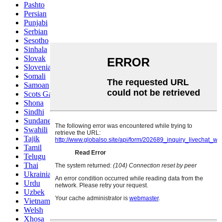
Pashto
Persian
Punjabi
Serbian
Sesotho
Sinhala
Slovak
Slovenian
Somali
Samoan
Scots Gaelic
Shona
Sindhi
Sundanese
Swahili
Tajik
Tamil
Telugu
Thai
Ukrainian
Urdu
Uzbek
Vietnamese
Welsh
Xhosa