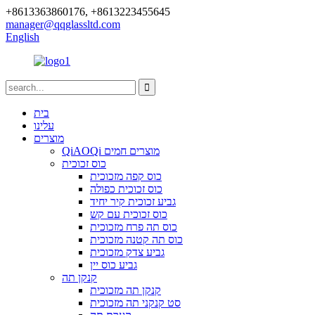
+8613363860176, +8613223455645
manager@qqglassltd.com
English
בית
עלינו
מוצרים
QiAOQi מוצרים חמים
כוס זכוכית
כוס קפה מזכוכית
כוס זכוכית כפולה
גביע זכוכית קיר יחיד
כוס זכוכית עם קש
כוס תה פרח מזכוכית
כוס תה קטנה מזכוכית
גביע צדק מזכוכית
גביע כוס יין
קנקן תה
קנקן תה מזכוכית
סט קנקני תה מזכוכית