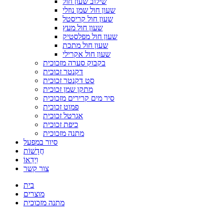
שילוב שעון חול
שעון חול שמן נוזלי
שעון חול קריסטל
שעון חול מעץ
שעון חול מפלסטיק
שעון חול מתכת
שעון חול אקרילי
בקבוק סערה מזכוכית
דקנטר זכוכית
סט דקנטר זכוכית
מתקן שמן זכוכית
סיר מים קרירים מזכוכית
פמוט זכוכית
אגרטל זכוכית
כיפת זכוכית
מתנה מזכוכית
סיור במפעל
חֲדָשׁוֹת
וִידֵאוֹ
צור קשר
בית
מוצרים
מתנה מזכוכית