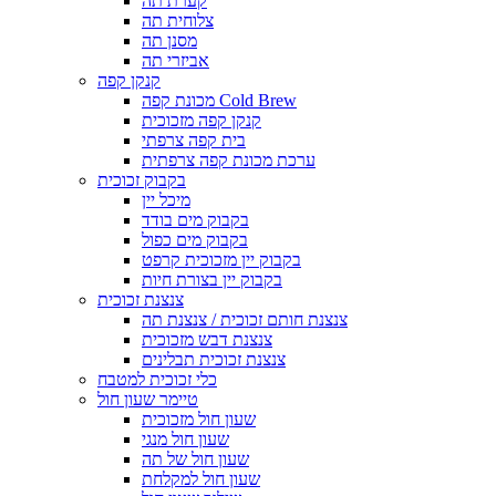
קערת תה
צלוחית תה
מסנן תה
אביזרי תה
קנקן קפה
מכונת קפה Cold Brew
קנקן קפה מזכוכית
בית קפה צרפתי
ערכת מכונת קפה צרפתית
בקבוק זכוכית
מיכל יין
בקבוק מים בודד
בקבוק מים כפול
בקבוק יין מזכוכית קרפט
בקבוק יין בצורת חיות
צנצנת זכוכית
צנצנת חותם זכוכית / צנצנת תה
צנצנת דבש מזכוכית
צנצנת זכוכית תבלינים
כלי זכוכית למטבח
טיימר שעון חול
שעון חול מזכוכית
שעון חול מנגי
שעון חול של תה
שעון חול למקלחת