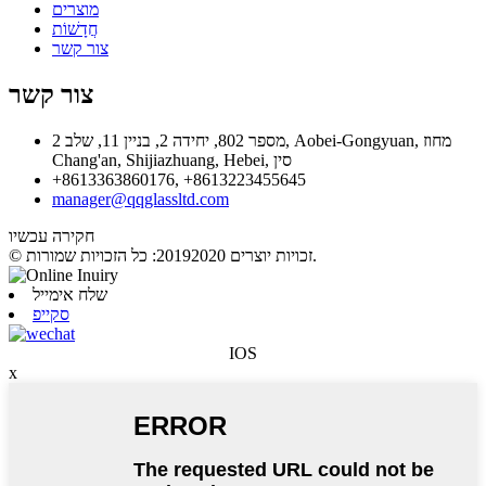
מוצרים
חֲדָשׁוֹת
צור קשר
צור קשר
מספר 802, יחידה 2, בניין 11, שלב 2, Aobei-Gongyuan, מחוז
Chang'an, Shijiazhuang, Hebei, סין
+8613363860176, +8613223455645
manager@qqglassltd.com
חקירה עכשיו
© זכויות יוצרים 20192020: כל הזכויות שמורות.
שלח אימייל
סקייפ
IOS
x