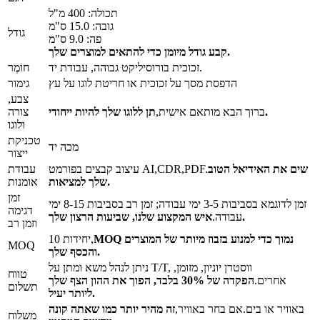
תכולה: 400 מ"ל
גובה: 15.0 ס"מ
גודל
פה: 9.0 ס"מ
קבע גודל מיומן כדי להתאים למוצרים שלך.
זכוכית בורוסיליקט גבוהה, עבודת יד.
חוֹמֶר
הדפסת מסך על זכוכית או חריטת לוגו על עץ
גימור
צבע,
תן ללוגו שלך להיות ייחודי.
ברוך הבא מותאם אישית,
צורה
ולוגו
טכניקת
מכה יד
ייצור
שים את האידיאל הטוב
עיצוב קבצים בפורמט AI,CDR,PDF.
עבודת
שלך למציאות.
אומנות
זמן
זמן לדוגמא בסביבות 3-5 ימי עבודה; זמן רב בסביבות 8-15 ימי
דגימה
איש המקצוע שלנו, שביעות הרצון שלך.
עבודה.
וזמן רב
MOQ נמוך כדי למנוע בזבוז מיותר של המוצרים
10 יחידות,
MOQ
והכסף שלך.
ניתן לנהל משא ומתן על T/T, ווסטרן יוניון, מזומן,
טווח
אחרים.
הפקדה של 30% בלבד, הפוך את ההון הצף שלך
תשלום
ליותר יעיל.
באוויר או בים.אם בחר באוויר,
זה מהיר יותר כמו שאתה קונה
משלוח