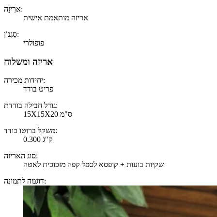
אֲרִיזָה:
אריזה מותאמת אישית
סִגְנוֹן:
פופולרי
אריזה ומשלוח
יחידות מכירה:
פריט בודד
גודל חבילה בודדת:
15X15X20 ס"מ
משקל ברוטו בודד:
0.300 ק"ג
סוג האריזה:
שקיות בועות + קופסא לספל קפה מזכוכית לאטה
דוגמה לתמונה: