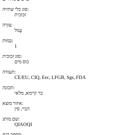
סוג כלי שתייה:
זכוכית
צוּרָה:
עָגוֹל
כַּמוּת:
1
סוג זכוכית:
כוס מים
תעודה:
CE/EU, CIQ, Eec, LFGB, Sgs, FDA
תכונה:
בר קיימא, מלאי
איזור מוצא:
הביי, סין
שם מותג:
QIAOQI
מספר דגם: