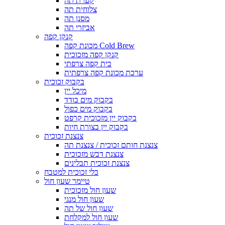
קערת תה
צלוחית תה
מסנן תה
אביזרי תה
קנקן קפה
מכונת קפה Cold Brew
קנקן קפה מזכוכית
בית קפה צרפתי
ערכת מכונת קפה צרפתית
בקבוק זכוכית
מיכל יין
בקבוק מים בודד
בקבוק מים כפול
בקבוק יין מזכוכית קרפט
בקבוק יין בצורת חיות
צנצנת זכוכית
צנצנת חותם זכוכית / צנצנת תה
צנצנת דבש מזכוכית
צנצנת זכוכית תבלינים
כלי זכוכית למטבח
טיימר שעון חול
שעון חול מזכוכית
שעון חול מנגי
שעון חול של תה
שעון חול למקלחת