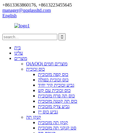
+8613363860176, +8613223455645
manager@qqglassltd.com
English
בית
עלינו
מוצרים
QiAOQi מוצרים חמים
כוס זכוכית
כוס קפה מזכוכית
כוס זכוכית כפולה
גביע זכוכית קיר יחיד
כוס זכוכית עם קש
כוס תה פרח מזכוכית
כוס תה קטנה מזכוכית
גביע צדק מזכוכית
גביע כוס יין
קנקן תה
קנקן תה מזכוכית
סט קנקני תה מזכוכית