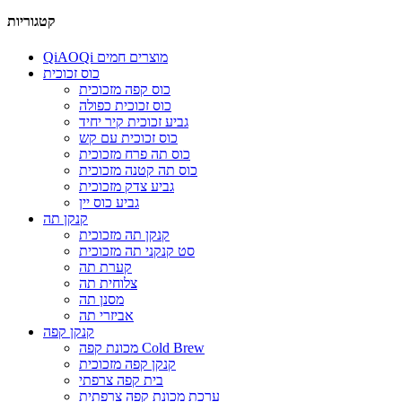
קטגוריות
QiAOQi מוצרים חמים
כוס זכוכית
כוס קפה מזכוכית
כוס זכוכית כפולה
גביע זכוכית קיר יחיד
כוס זכוכית עם קש
כוס תה פרח מזכוכית
כוס תה קטנה מזכוכית
גביע צדק מזכוכית
גביע כוס יין
קנקן תה
קנקן תה מזכוכית
סט קנקני תה מזכוכית
קערת תה
צלוחית תה
מסנן תה
אביזרי תה
קנקן קפה
מכונת קפה Cold Brew
קנקן קפה מזכוכית
בית קפה צרפתי
ערכת מכונת קפה צרפתית