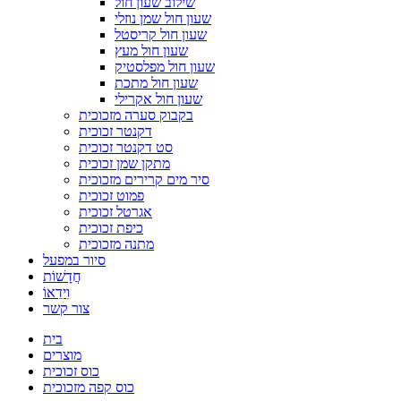
שילוב שעון חול
שעון חול שמן נוזלי
שעון חול קריסטל
שעון חול מעץ
שעון חול מפלסטיק
שעון חול מתכת
שעון חול אקרילי
בקבוק סערה מזכוכית
דקנטר זכוכית
סט דקנטר זכוכית
מתקן שמן זכוכית
סיר מים קרירים מזכוכית
פמוט זכוכית
אגרטל זכוכית
כיפת זכוכית
מתנה מזכוכית
סיור במפעל
חֲדָשׁוֹת
וִידֵאוֹ
צור קשר
בית
מוצרים
כוס זכוכית
כוס קפה מזכוכית