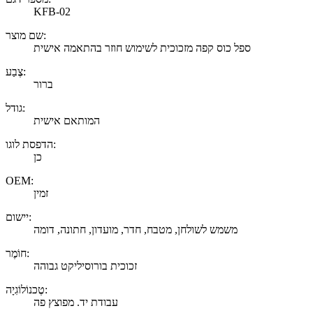
KFB-02
שם מוצר:
ספל כוס קפה מזכוכית לשימוש חוזר בהתאמה אישית
צֶבַע:
ברור
גודל:
המותאם אישית
הדפסת לוגו:
כן
OEM:
זמין
יישום:
משמש לשולחן, מטבח, חדר, מועדון, חתונה, דומה
חוֹמֶר:
זכוכית בורוסיליקט גבוהה
טֶכנוֹלוֹגִיָה:
עבודת יד. מפוצץ פה