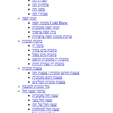
קערת תה
צלוחית תה
מסנן תה
אביזרי תה
קנקן קפה
מכונת קפה Cold Brew
קנקן קפה מזכוכית
בית קפה צרפתי
ערכת מכונת קפה צרפתית
בקבוק זכוכית
מיכל יין
בקבוק מים בודד
בקבוק מים כפול
בקבוק יין מזכוכית קרפט
בקבוק יין בצורת חיות
צנצנת זכוכית
צנצנת חותם זכוכית / צנצנת תה
צנצנת דבש מזכוכית
צנצנת זכוכית תבלינים
כלי זכוכית למטבח
טיימר שעון חול
שעון חול מזכוכית
שעון חול מנגי
שעון חול של תה
שעון חול למקלחת