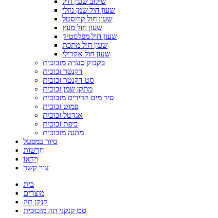
שילוב שעון חול
שעון חול שמן נוזלי
שעון חול קריסטל
שעון חול מעץ
שעון חול מפלסטיק
שעון חול מתכת
שעון חול אקרילי
בקבוק סערה מזכוכית
דקנטר זכוכית
סט דקנטר זכוכית
מתקן שמן זכוכית
סיר מים קרירים מזכוכית
פמוט זכוכית
אגרטל זכוכית
כיפת זכוכית
מתנה מזכוכית
סיור במפעל
חֲדָשׁוֹת
וִידֵאוֹ
צור קשר
בית
מוצרים
קנקן תה
סט קנקני תה מזכוכית