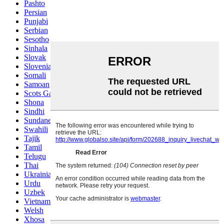
Pashto
Persian
Punjabi
Serbian
Sesotho
Sinhala
Slovak
Slovenian
Somali
Samoan
Scots Gaelic
Shona
Sindhi
Sundanese
Swahili
Tajik
Tamil
Telugu
Thai
Ukrainian
Urdu
Uzbek
Vietnamese
Welsh
Xhosa