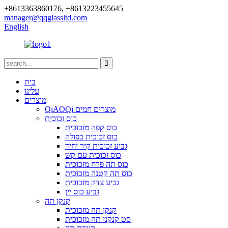
+8613363860176, +8613223455645
manager@qqglassltd.com
English
בית
עלינו
מוצרים
QiAOQi מוצרים חמים
כוס זכוכית
כוס קפה מזכוכית
כוס זכוכית כפולה
גביע זכוכית קיר יחיד
כוס זכוכית עם קש
כוס תה פרח מזכוכית
כוס תה קטנה מזכוכית
גביע צדק מזכוכית
גביע כוס יין
קנקן תה
קנקן תה מזכוכית
סט קנקני תה מזכוכית