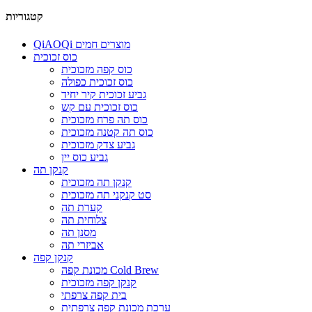
קטגוריות
QiAOQi מוצרים חמים
כוס זכוכית
כוס קפה מזכוכית
כוס זכוכית כפולה
גביע זכוכית קיר יחיד
כוס זכוכית עם קש
כוס תה פרח מזכוכית
כוס תה קטנה מזכוכית
גביע צדק מזכוכית
גביע כוס יין
קנקן תה
קנקן תה מזכוכית
סט קנקני תה מזכוכית
קערת תה
צלוחית תה
מסנן תה
אביזרי תה
קנקן קפה
מכונת קפה Cold Brew
קנקן קפה מזכוכית
בית קפה צרפתי
ערכת מכונת קפה צרפתית