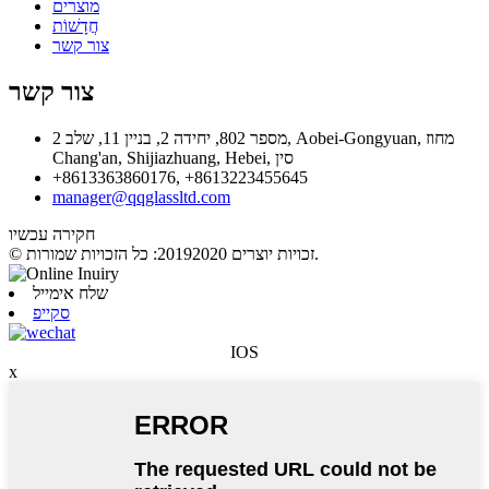
מוצרים
חֲדָשׁוֹת
צור קשר
צור קשר
מספר 802, יחידה 2, בניין 11, שלב 2, Aobei-Gongyuan, מחוז
Chang'an, Shijiazhuang, Hebei, סין
+8613363860176, +8613223455645
manager@qqglassltd.com
חקירה עכשיו
© זכויות יוצרים 20192020: כל הזכויות שמורות.
שלח אימייל
סקייפ
IOS
x